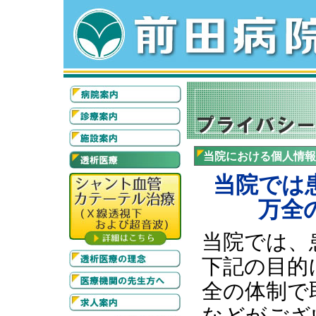
当院における個人情報
当院では
万全
当院では、
下記の目的
全の体制で
などがござ