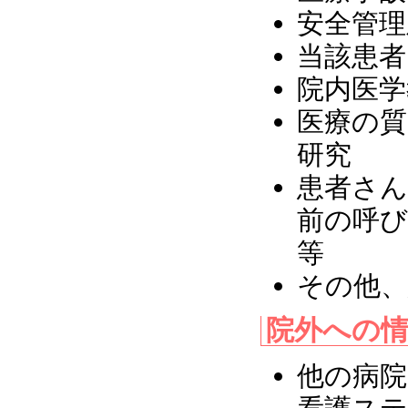
安全管理
当該患者
院内医学
医療の質
研究
患者さん
前の呼び
等
その他、
院外への
他の病院